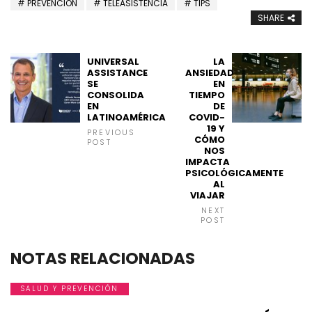
PREVENCION
TELEASISTENCIA
TIPS
SHARE
UNIVERSAL
LA
ASSISTANCE
ANSIEDAD
SE
EN
CONSOLIDA
TIEMPO
EN
DE
LATINOAMÉRICA
COVID-
19 Y
PREVIOUS
CÓMO
POST
NOS
IMPACTA
PSICOLÓGICAMENTE
AL
VIAJAR
NEXT
POST
NOTAS RELACIONADAS
SALUD Y PREVENCIÓN