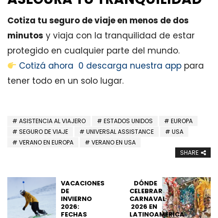
Cotiza tu seguro de viaje en menos de dos
minutos
y viaja con la tranquilidad de estar
protegido en cualquier parte del mundo.
Cotizá ahora 0
descarga nuestra app
para
tener todo en un solo lugar.
ASISTENCIA AL VIAJERO
ESTADOS UNIDOS
EUROPA
SEGURO DE VIAJE
UNIVERSAL ASSISTANCE
USA
VERANO EN EUROPA
VERANO EN USA
SHARE
VACACIONES
DÓNDE
DE
CELEBRAR
INVIERNO
CARNAVAL
2026:
2026 EN
FECHAS
LATINOAMÉRICA