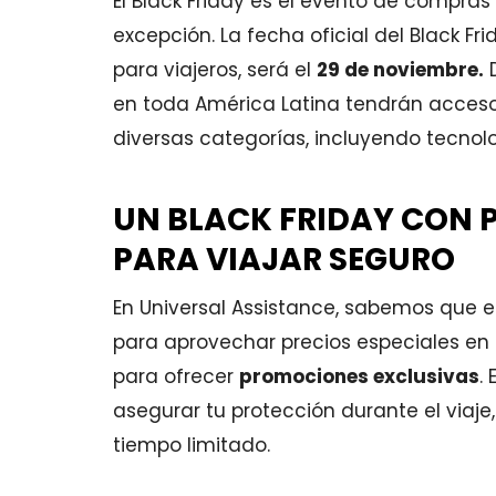
El Black Friday es el evento de compra
excepción. La fecha oficial del Black Fr
para viajeros, será el
29 de noviembre.
D
en toda América Latina tendrán acces
diversas categorías, incluyendo tecnolog
UN BLACK FRIDAY CON 
PARA VIAJAR SEGURO
En Universal Assistance, sabemos que el
para aprovechar precios especiales en 
para ofrecer
promociones exclusivas
.
asegurar tu protección durante el viaje,
tiempo limitado.