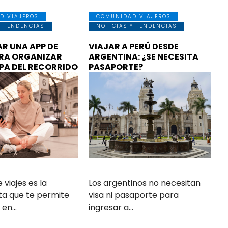
D VIAJEROS
COMUNIDAD VIAJEROS
Y TENDENCIAS
NOTICIAS Y TENDENCIAS
R UNA APP DE
VIAJAR A PERÚ DESDE
ARA ORGANIZAR
ARGENTINA: ¿SE NECESITA
PA DEL RECORRIDO
PASAPORTE?
viajes es la
Los argentinos no necesitan
a que te permite
visa ni pasaporte para
r en…
ingresar a…