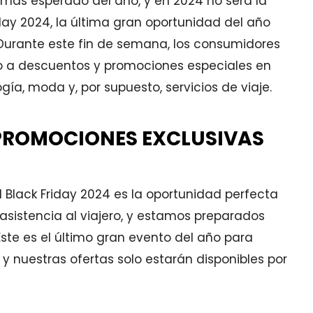
s más esperado del año, y en 2024 no será la
¿Cuáles son las razones para viaj
iday 2024, la última gran oportunidad del año
protegido?
urante este fin de semana, los consumidores
¡TRANQUILIDAD!
o a descuentos y promociones especiales en
La verdad es que sí, esta
ía, moda y, por supuesto, servicios de viaje.
cubierto por cualquier tipo d
imprevisto es algo que nos ha
PROMOCIONES EXCLUSIVAS
sentir tranquilos. Y no solo a
nosotros nos da tranquilidad, s
también a nuestras familias 
quienes se quedan en casa.
 Black Friday 2024 es la oportunidad perfecta
asistencia al viajero, y estamos preparados
 Este es el último gran evento del año para
 y nuestras ofertas solo estarán disponibles por