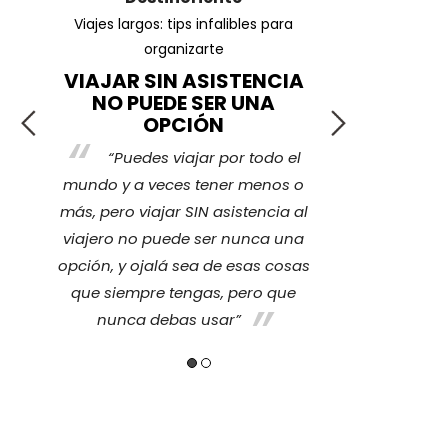
ar
Viajes largos: tips infalibles para
¿Cuáles son l
organizarte
VIAJAR SIN ASISTENCIA
¡TRA
NO PUEDE SER UNA
r
La ver
OPCIÓN
e
cubierto p
“Puedes viajar por todo el
ce
imprevisto 
mundo y a veces tener menos o
sentir tra
más, pero viajar SIN asistencia al
ino
nosotros nos
viajero no puede ser nunca una
y
también a 
opción, y ojalá sea de esas cosas
quienes se
que siempre tengas, pero que
nunca debas usar”