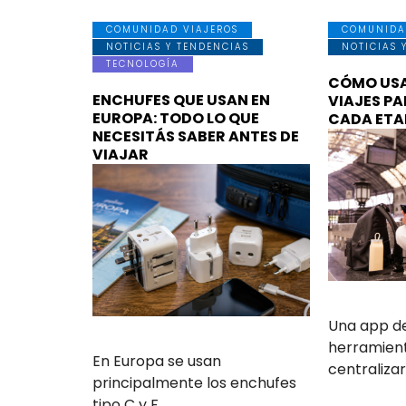
COMUNIDAD VIAJEROS
COMUNIDA
NOTICIAS Y TENDENCIAS
NOTICIAS 
TECNOLOGÍA
CÓMO USA
ENCHUFES QUE USAN EN
VIAJES P
EUROPA: TODO LO QUE
CADA ETA
NECESITÁS SABER ANTES DE
VIAJAR
Una app de 
herramient
En Europa se usan
centraliza
principalmente los enchufes
tipo C y F