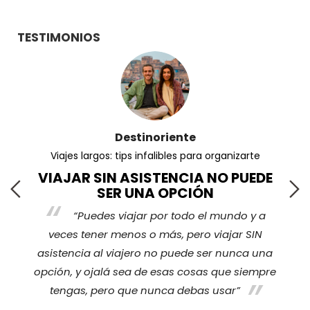
TESTIMONIOS
Viajeros360
¿Cuáles son las razones para viajar protegido?
E
¡TRANQUILIDAD!
La verdad es que sí, estar cubierto por
cualquier tipo de imprevisto es algo que nos
hace sentir tranquilos. Y no solo a nosotros nos
a
da tranquilidad, sino también a nuestras
re
o
familias y quienes se quedan en casa.