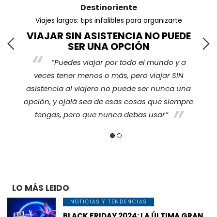
Destinoriente
Viajes largos: tips infalibles para organizarte
VIAJAR SIN ASISTENCIA NO PUEDE
SER UNA OPCIÓN
“Puedes viajar por todo el mundo y a
s
veces tener menos o más, pero viajar SIN
nos
ha
asistencia al viajero no puede ser nunca una
opción, y ojalá sea de esas cosas que siempre
tengas, pero que nunca debas usar”
LO MÁS LEIDO
NOTICIAS Y TENDENCIAS
BLACK FRIDAY 2024: LA ÚLTIMA GRAN