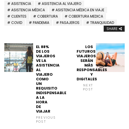
ASISTENCIA
ASISTENCIA AL VIAJERO
ASISTENCIA MÉDICA
ASISTENCIA MÉDICA EN VIAJE
CLIENTES
COBERTURA
COBERTURA MEDICA
COVID
PANDEMIA
PASAJEROS
TRANQUILIDAD
SHARE
EL 88%
LOS
DE LOS
FUTUROS
VIAJEROS
VIAJEROS
VE LA
SERÁN
ASISTENCIA
MÁS
AL
RESPONSABLES
VIAJERO
Y
COMO
DIGITALES
UN
NEXT
REQUISITO
POST
INDISPENSABLE
A LA
HORA
DE
VIAJAR
PREVIOUS
POST