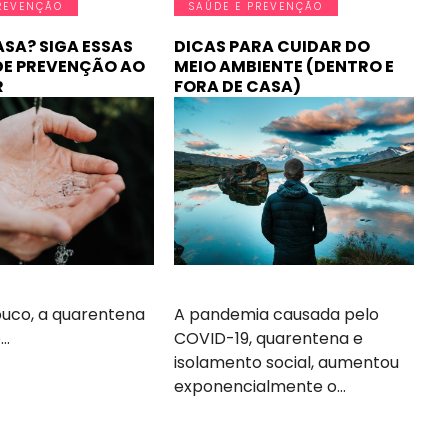
REVENÇÃO
SAÚDE E PREVENÇÃO
ASA? SIGA ESSAS
DICAS PARA CUIDAR DO
DE PREVENÇÃO AO
MEIO AMBIENTE (DENTRO E
R
FORA DE CASA)
uco, a quarentena
A pandemia causada pelo
o…
COVID-19, quarentena e
isolamento social, aumentou
exponencialmente o…