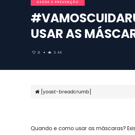
SAÚDE E PREVENÇÃO
#VAMOSCUIDARU
USAR AS MÁSCAR
0
3.4K
[yoast-breadcrumb]
Quando e como usar as máscaras? Exis