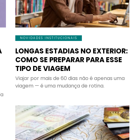
DESTINORIENTE
"Você pode viajar pelo
mundo e, às vezes, ter menos 
mais, mas viajar SEM seguro
NOVIDADES INSTITUCIONAIS
viagem nunca pode ser uma
A
LONGAS ESTADIAS NO EXTERIOR:
opção, é uma daquelas coisas 
COMO SE PREPARAR PARA ESSE
você sempre deve ter, mas esp
TIPO DE VIAGEM
nunca precisar usar".
Viajar por mais de 60 dias não é apenas uma
viagem — é uma mudança de rotina.
la