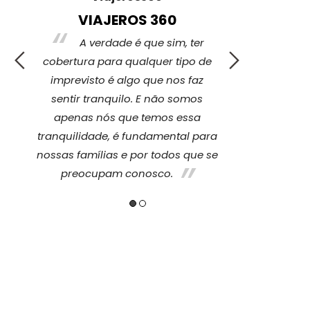
VIAJEROS 360
DES
A verdade é que sim, ter
"Voc
ou
cobertura para qualquer tipo de
mundo e, às
imprevisto é algo que nos faz
mais, mas
sentir tranquilo. E não somos
viagem n
que
apenas nós que temos essa
opção, é uma
era
tranquilidade, é fundamental para
você sempre 
nossas famílias e por todos que se
nunca pr
preocupam conosco.