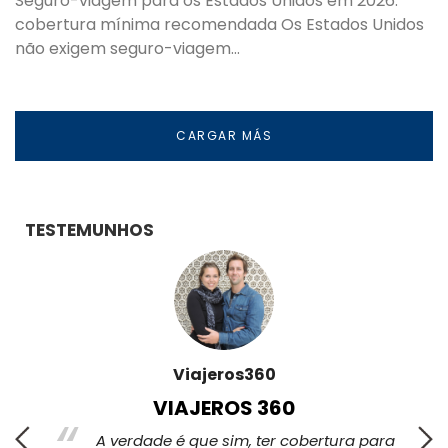
Seguro-viagem para os Estados Unidos em 2026:
cobertura mínima recomendada Os Estados Unidos
não exigem seguro-viagem…
CARGAR MÁS
TESTEMUNHOS
Destinoriente
0
DESTINORIENTE
cobertura para
"Você pode viajar pelo mundo e, às