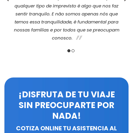
lgo que nos faz
ter menos ou mais, mas viajar SEM s
apenas nós que
viagem nunca pode ser uma opção, 
undamental para
daquelas coisas que você sempre deve
ue se preocupam
mas espera nunca precisar usar".
¡DISFRUTA DE TU VIAJE
SIN PREOCUPARTE
POR
NADA!
COTIZA ONLINE TU ASISTENCIA AL