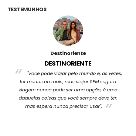
TESTEMUNHOS
Destinoriente
DESTINORIENTE
a
"Você pode viajar pelo mundo e, às vezes,
az
ter menos ou mais, mas viajar SEM seguro
q
ue
viagem nunca pode ser uma opção, é uma
s
ra
daquelas coisas que você sempre deve ter,
t
am
mas espera nunca precisar usar".
n