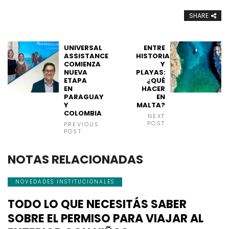
SHARE
UNIVERSAL
ENTRE
ASSISTANCE
HISTORIA
COMIENZA
Y
NUEVA
PLAYAS:
ETAPA
¿QUÉ
EN
HACER
PARAGUAY
EN
Y
MALTA?
COLOMBIA
NEXT
POST
PREVIOUS
POST
NOTAS RELACIONADAS
NOVEDADES INSTITUCIONALES
TODO LO QUE NECESITÁS SABER
SOBRE EL PERMISO PARA VIAJAR AL