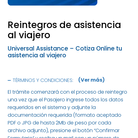
Reintegros de asistencia
al viajero
Universal Assistance – Cotiza Online tu
asistencia al viajero
TÉRMINOS Y CONDICIONES:
Esta aplicación solo aplica para reintegros cuyo
El trámite comenzará con el proceso de reintegro
monto total no superen la suma de USD 500
una vez que el Pasajero ingrese todos los datos
(Dólares Quinientos) o el equivalente a dicho
requeridos en el sistema y adjunte la
importe en otra moneda internacional o de curso
documentación requerida (formato aceptado
legal en Argentina. Se informa que no habrá
PDF o JPG de hasta 2Mb de peso por cada
restricción para la solicitud inicial de reintegro
archivo adjunto), presione el botón “Confirmar
(con independencia de su monto) con respecto a