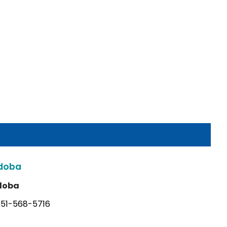
doba
doba
351-568-5716