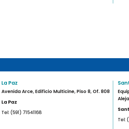
La Paz
San
Avenida Arce, Edificio Multicine, Piso 8, Of. 808
Equi
Alej
La Paz
Sant
Tel:
(591) 71541168
Tel: