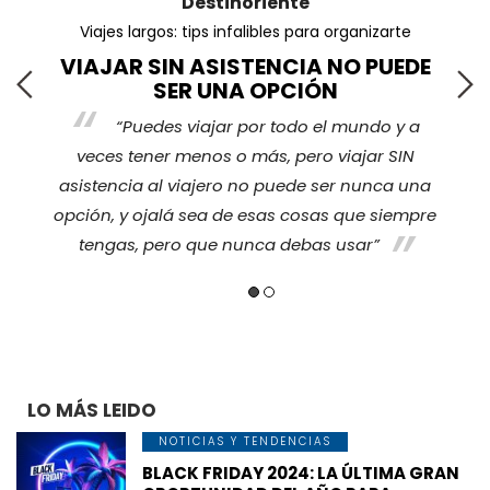
Destinoriente
Viajes largos: tips infalibles para organizarte
VIAJAR SIN ASISTENCIA NO PUEDE
SER UNA OPCIÓN
“Puedes viajar por todo el mundo y a
s
veces tener menos o más, pero viajar SIN
nos
ha
asistencia al viajero no puede ser nunca una
opción, y ojalá sea de esas cosas que siempre
tengas, pero que nunca debas usar”
LO MÁS LEIDO
NOTICIAS Y TENDENCIAS
BLACK FRIDAY 2024: LA ÚLTIMA GRAN