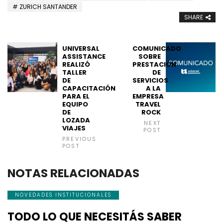
ZURICH SANTANDER
SHARE
UNIVERSAL
COMUNICADO
ASSISTANCE
SOBRE
REALIZÓ
PRESTACIÓN
TALLER
DE
DE
SERVICIOS
CAPACITACIÓN
A LA
PARA EL
EMPRESA
EQUIPO
TRAVEL
DE
ROCK
LOZADA
NEXT
VIAJES
POST
PREVIOUS
POST
NOTAS RELACIONADAS
NOVEDADES INSTITUCIONALES
TODO LO QUE NECESITÁS SABER