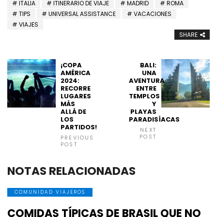
ITALIA
ITINERARIO DE VIAJE
MADRID
ROMA
TIPS
UNIVERSAL ASSISTANCE
VACACIONES
VIAJES
SHARE
¡COPA
BALI:
AMÉRICA
UNA
2024:
AVENTURA
RECORRE
ENTRE
LUGARES
TEMPLOS
MÁS
Y
ALLÁ DE
PLAYAS
LOS
PARADISÍACAS
PARTIDOS!
NEXT
POST
PREVIOUS
POST
NOTAS RELACIONADAS
COMUNIDAD VIAJEROS
COMIDAS TÍPICAS DE BRASIL QUE NO