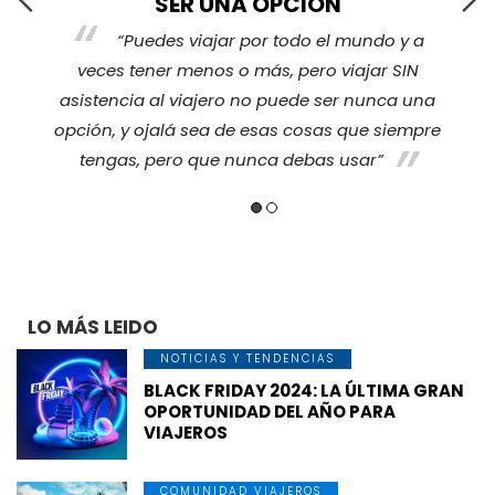
La verdad es que sí, estar cubierto por
cualquier tipo de imprevisto es algo que nos
hace sentir tranquilos. Y no solo a nosotros nos
a
da tranquilidad, sino también a nuestras
re
o
familias y quienes se quedan en casa.
LO MÁS LEIDO
NOTICIAS Y TENDENCIAS
BLACK FRIDAY 2024: LA ÚLTIMA GRAN
OPORTUNIDAD DEL AÑO PARA
VIAJEROS
COMUNIDAD VIAJEROS