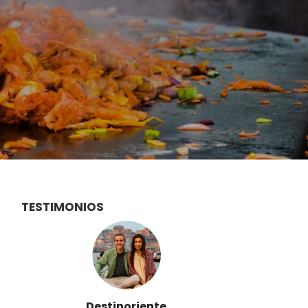
TESTIMONIOS
Destinoriente
Vi