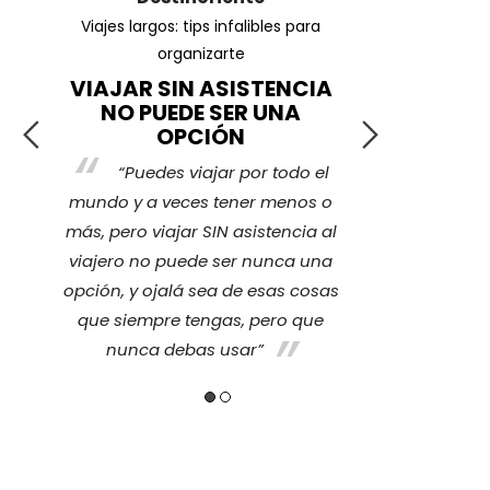
ar
Viajes largos: tips infalibles para
¿Cuáles son l
organizarte
VIAJAR SIN ASISTENCIA
¡TRA
NO PUEDE SER UNA
r
La ver
OPCIÓN
e
cubierto p
“Puedes viajar por todo el
ce
imprevisto 
mundo y a veces tener menos o
sentir tra
más, pero viajar SIN asistencia al
ino
nosotros nos
viajero no puede ser nunca una
y
también a 
opción, y ojalá sea de esas cosas
quienes se
que siempre tengas, pero que
nunca debas usar”