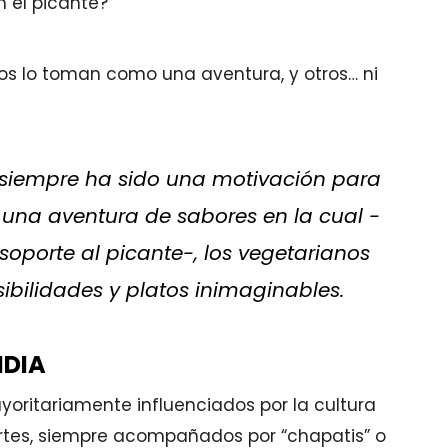
 el picante?
¿Cuáles son las razones para viaj
protegido?
ros lo toman como una aventura, y otros… ni
¡TRANQUILIDAD!
La verdad es que sí, esta
cubierto por cualquier tipo d
imprevisto es algo que nos ha
 siempre ha sido una motivación para
sentir tranquilos. Y no solo a
una aventura de sabores en la cual -
nosotros nos da tranquilidad, s
también a nuestras familias 
oporte al picante-, los vegetarianos
quienes se quedan en casa.
bilidades y platos inimaginables.
NDIA
ayoritariamente influenciados por la cultura
uertes, siempre acompañados por “chapatis” o