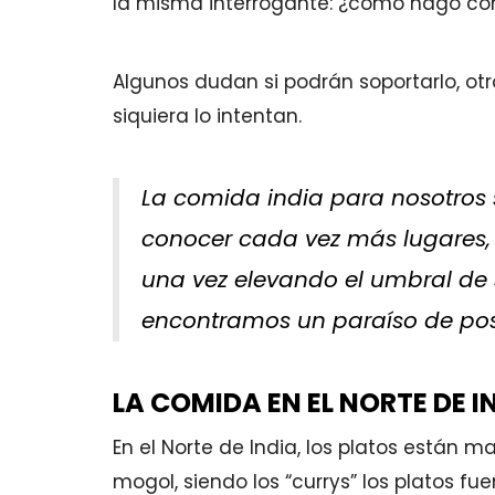
la misma interrogante: ¿cómo hago con
Algunos dudan si podrán soportarlo, ot
siquiera lo intentan.
La comida india para nosotros
conocer cada vez más lugares, 
una vez elevando el umbral de s
encontramos un paraíso de posi
LA COMIDA EN EL NORTE DE I
En el Norte de India, los platos están m
mogol, siendo los “currys” los platos f