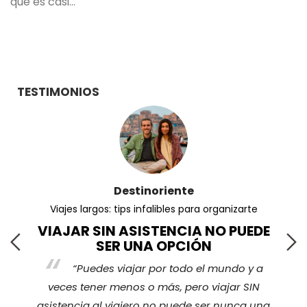
que es casi…
TESTIMONIOS
Destinoriente
Viajes largos: tips infalibles para organizarte
VIAJAR SIN ASISTENCIA NO PUEDE
SER UNA OPCIÓN
“Puedes viajar por todo el mundo y a
s
veces tener menos o más, pero viajar SIN
nos
ha
asistencia al viajero no puede ser nunca una