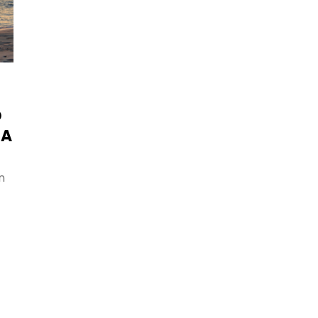
¿Cuáles son las razones para viaj
protegido?
¡TRANQUILIDAD!
La verdad es que sí, esta
cubierto por cualquier tipo d
O
imprevisto es algo que nos ha
CA
sentir tranquilos. Y no solo a
nosotros nos da tranquilidad, s
también a nuestras familias 
n
quienes se quedan en casa.