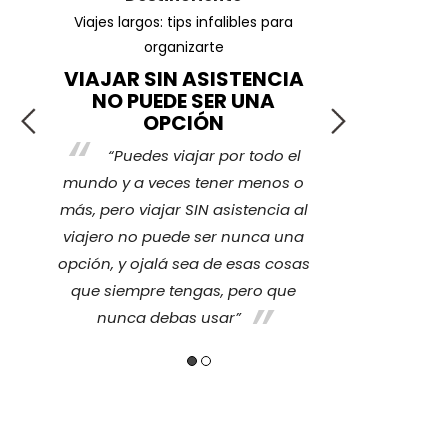
ar
Viajes largos: tips infalibles para
¿Cuáles son l
organizarte
VIAJAR SIN ASISTENCIA
¡TRA
NO PUEDE SER UNA
r
La ver
OPCIÓN
e
cubierto p
“Puedes viajar por todo el
ce
imprevisto 
mundo y a veces tener menos o
sentir tra
más, pero viajar SIN asistencia al
ino
nosotros nos
viajero no puede ser nunca una
y
también a 
opción, y ojalá sea de esas cosas
quienes se
que siempre tengas, pero que
nunca debas usar”