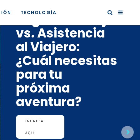
SALUD Y PREVENCIÓN
CIÓN
TECNOLOGÍA
Seguro de viaje
vs. Asistencia
al Viajero:
¿Cuál necesitas
para tu
próxima
aventura?
INGRESA
AQUÍ