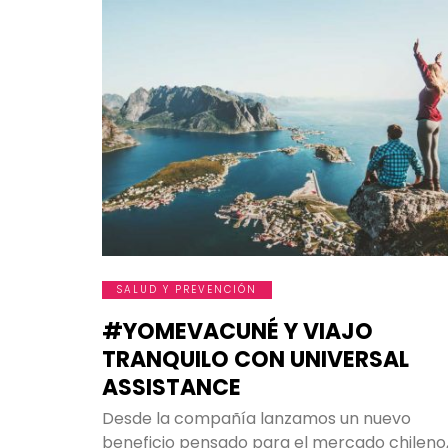
¿Cuáles 
¡
L
SALUD Y PREVENCIÓN
cubier
#YOMEVACUNÉ Y VIAJO
imprevi
TRANQUILO CON UNIVERSAL
sentir
ASSISTANCE
nosotros
tambié
Desde la compañía lanzamos un nuevo
beneficio pensado para el mercado chileno,
quiene