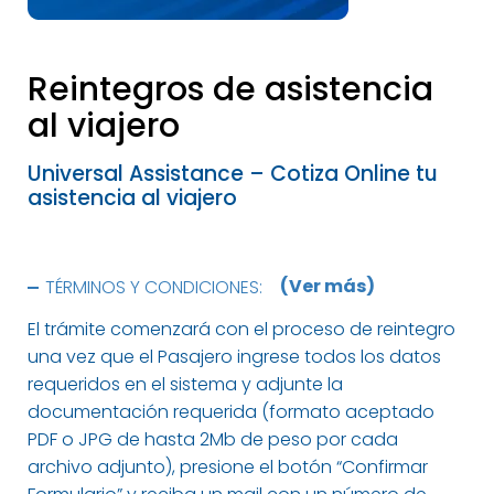
Reintegros de asistencia
al viajero
Universal Assistance – Cotiza Online tu
asistencia al viajero
TÉRMINOS Y CONDICIONES:
Esta aplicación solo aplica para reintegros cuyo
El trámite comenzará con el proceso de reintegro
monto total no superen la suma de USD 500
una vez que el Pasajero ingrese todos los datos
(Dólares Quinientos) o el equivalente a dicho
requeridos en el sistema y adjunte la
importe en otra moneda internacional o de curso
documentación requerida (formato aceptado
legal en Argentina. Se informa que no habrá
PDF o JPG de hasta 2Mb de peso por cada
restricción para la solicitud inicial de reintegro
archivo adjunto), presione el botón “Confirmar
(con independencia de su monto) con respecto a