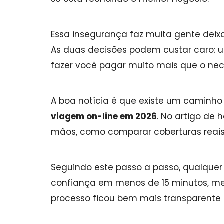
Essa insegurança faz muita gente deixa
As duas decisões podem custar caro: u
fazer você pagar muito mais que o nec
Destinoriente
DESTINORIENTE
A boa notícia é que existe um caminho
"Você pode viajar pe
viagem on-line em 2026
. No artigo de 
mundo e, às vezes, ter meno
mãos, como comparar coberturas reais 
mais, mas viajar SEM segu
viagem nunca pode ser u
opção, é uma daquelas coisa
Seguindo este passo a passo, qualquer
você sempre deve ter, mas es
confiança em menos de 15 minutos, mes
nunca precisar usar".
processo ficou bem mais transparente 