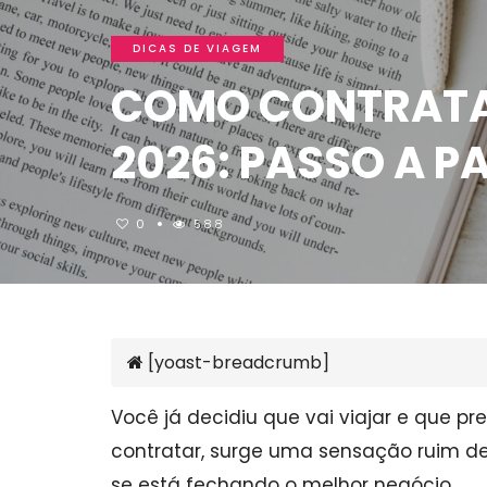
DICAS DE VIAGEM
COMO CONTRATA
2026: PASSO A P
0
588
[yoast-breadcrumb]
Você já decidiu que vai viajar e que p
contratar, surge uma sensação ruim d
se está fechando o melhor negócio.