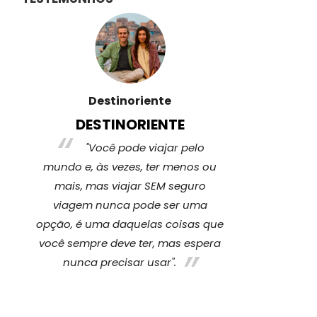
estinoriente
Viajeros360
STINORIENTE
VIAJEROS 360
ocê pode viajar pelo
A verdade é que sim, te
às vezes, ter menos ou
cobertura para qualquer tipo 
as viajar SEM seguro
imprevisto é algo que nos fa
nunca pode ser uma
sentir tranquilo. E não somo
ma daquelas coisas que
apenas nós que temos essa
e deve ter, mas espera
tranquilidade, é fundamental p
precisar usar".
nossas famílias e por todos qu
preocupam conosco.