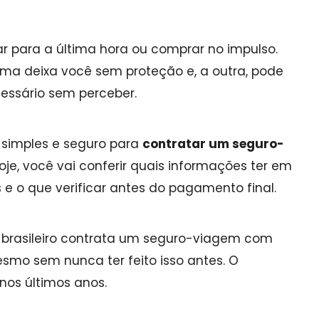
r para a última hora ou comprar no impulso.
ma deixa você sem proteção e, a outra, pode
essário sem perceber.
Viajeros360
D
VIAJEROS 360
DE
 simples e seguro para
contratar um seguro-
lo
A verdade é que sim, ter
"V
hoje, você vai conferir quais informações ter em
s ou
cobertura para qualquer tipo de
mundo e, 
e o que verificar antes do pagamento final.
ro
imprevisto é algo que nos faz
mais, m
ma
sentir tranquilo. E não somos
viagem 
s que
apenas nós que temos essa
opção, é u
 brasileiro contrata um seguro-viagem com
pera
tranquilidade, é fundamental para
você sempr
mo sem nunca ter feito isso antes. O
nossas famílias e por todos que se
nunca 
nos últimos anos.
preocupam conosco.