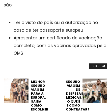
são:
Ter o visto do país ou a autorização no
caso de ter passaporte europeu
Apresentar um certificado de vacinação
completo, com as vacinas aprovadas pela
OMS
SHARE
MELHOR
SEGURO
SEGURO
VIAGEM
VIAGEM
DE
PARA A
DESPESAS
EUROPA:
MÉDICAS:
SAIBA
O QUE É
COMO
E COMO
ESCOLHER
CONTRATAR?