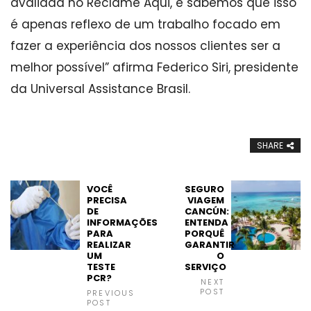
avaliada no Reclame Aqui, e sabemos que isso
é apenas reflexo de um trabalho focado em
fazer a experiência dos nossos clientes ser a
melhor possível” afirma Federico Siri, presidente
da Universal Assistance Brasil.
SHARE
VOCÊ
SEGURO
PRECISA
VIAGEM
DE
CANCÚN:
INFORMAÇÕES
ENTENDA
PARA
PORQUÊ
REALIZAR
GARANTIR
UM
O
TESTE
SERVIÇO
PCR?
NEXT
POST
PREVIOUS
POST