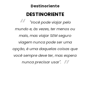
Destinoriente
Vi
DESTINORIENTE
VIA
"Você pode viajar pelo
A ver
de
mundo e, às vezes, ter menos ou
cobertura p
mais, mas viajar SEM seguro
imprevisto
viagem nunca pode ser uma
sentir tra
opção, é uma daquelas coisas que
apenas n
ara
você sempre deve ter, mas espera
tranquilidad
 se
nunca precisar usar".
nossas famíli
preocup