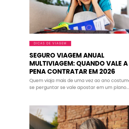
D
DE
"Vo
mundo e, à
mais, ma
DICAS DE VIAGEM
viagem 
SEGURO VIAGEM ANUAL
opção, é u
MULTIVIAGEM: QUANDO VALE A
você sempr
PENA CONTRATAR EM 2026
nunca 
Quem viaja mais de uma vez ao ano costum
se perguntar se vale apostar em um plano…