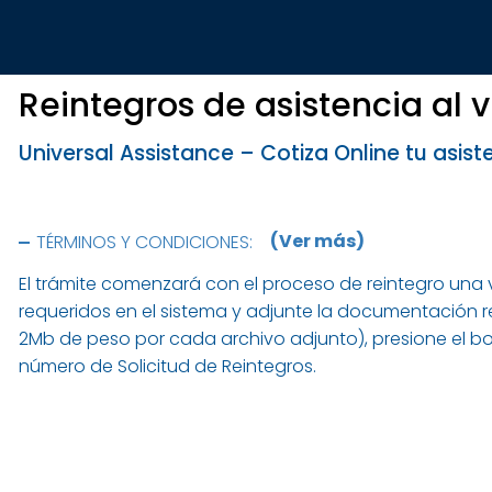
Reintegros de asistencia al v
Universal Assistance – Cotiza Online tu asiste
TÉRMINOS Y CONDICIONES:
Esta aplicación solo aplica para reintegros cuyo mont
El trámite comenzará con el proceso de reintegro una 
Quinientos) o el equivalente a dicho importe en otra m
requeridos en el sistema y adjunte la documentación
Se informa que no habrá restricción para la solicitud 
2Mb de peso por cada archivo adjunto), presione el bo
con respecto a la obligatoriedad de presentar document
número de Solicitud de Reintegros.
el derecho de requerirla cuando consideremos necesar
La acreditación del importe a reintegrar será realizad
Pasajero indique.
El Pasajero que perciba el importe a reintegrar deberá 
que el pasajero que haya recibido la asistencia sea m