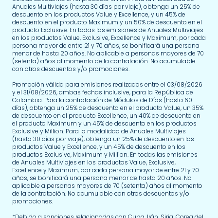
Anuales Multiviajes (hasta 30 días por viaje), obtenga un 25% de
descuento en los productos Value y Excellence, y un 45% de
descuento en el producto Maximum y un 50% de descuento en el
producto Exclusive. En todas las emisiones de Anuales Multiviajes
en los productos Value, Exclusive, Excellence y Maximum, por cada
persona mayor de entre 21 y 70 años, se bonificará una persona
menor de hasta 20 años. No aplicable a personas mayores de 70
(setenta) años al momento de la contratación. No acumulable
con otros descuentos y/o promociones.
Promoción válida para emisiones realizadas entre el 03/08/2026
y el 31/08/2026, ambas fechas inclusive, para la República de
Colombia. Para la contratación de Módulos de Días (hasta 60
días), obtenga un 25% de descuento en el producto Value, un 35%
de descuento en el producto Excellence, un 40% de descuento en
el producto Maximum y un 45% de descuento en los productos
Exclusive y Million. Para la modalidad de Anuales Multiviajes
(hasta 30 días por viaje), obtenga un 25% de descuento en los
productos Value y Excellence, y un 45% de descuento en los
productos Exclusive, Maximum y Million. En todas las emisiones
de Anuales Multiviajes en los productos Value, Exclusive,
Excellence y Maximum, por cada persona mayor de entre 21 y 70
años, se bonificará una persona menor de hasta 20 años. No
aplicable a personas mayores de 70 (setenta) años al momento
de la contratación. No acumulable con otros descuentos y/o
promociones.
*Debido a sanciones relacionadas con Cuba, Irán, Siria, Corea del