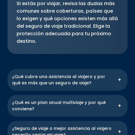
Si estás por viajar, revisa las dudas más
comunes sobre coberturas, países que
lo exigen y qué opciones existen más allá
del seguro de viaje tradicional. Elige la
protección adecuada para tu próximo
destino.
¿Qué cubre una asistencia al viajero y por
qué es más que un seguro de viaje?
Una asistencia al viajero ofrece atención médica
inmediata, sin necesidad de pagar ni hacer
¿Qué es un plan anual multiviaje y por qué
reembolsos. Incluye emergencias, hospitalizaciones,
conviene?
medicamentos, traslado sanitario y más. También
brinda cobertura por pérdida de equipaje y demora
Es una solución ideal para quienes viajan varias
de vuelos. A diferencia de un seguro de viaje
veces al año. Con una sola contratación, accedes a
¿Seguro de viaje o mejor asistencia al viajero
tradicional, tienes acompañamiento en tiempo real.
cobertura para todos tus viajes durante 12 meses.
necesito según mi viaje?