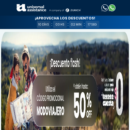
¡APROVECHA LOS DESCUENTOS!
:
:
:
10
03
02
16
DÍAS
HS
MIN
SEG