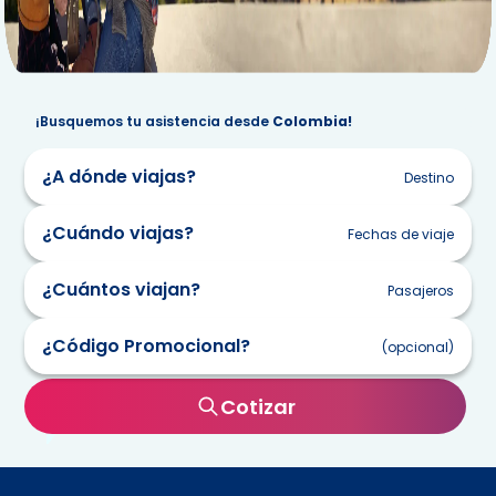
¡Busquemos tu asistencia desde
Colombia!
¿A dónde viajas?
Destino
¿Cuándo viajas?
Fechas de viaje
¿Cuántos viajan?
Pasajeros
lun
mar
mie
jue
vie
sab
dom
¿Código Promocional?
27
28
29
30
31
1
2
(opcional)
3
4
5
6
7
8
9
Cotizar
10
11
12
13
14
15
16
17
18
19
20
21
22
23