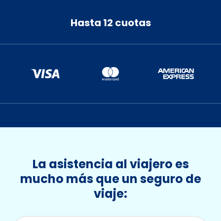
24
25
26
27
28
29
30
Hasta 12 cuotas
31
1
2
3
4
5
6
La asistencia al viajero es
mucho más que un seguro de
viaje: