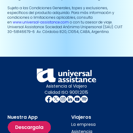
Sujeto a las Condiciones Generales, topes y exclusiones,
específicos del producto adquirido. Para más información y
condiciones o limitaciones aplicables, consulta
en
www.universal-assistance.com
o con tu asesor de viaje.
Universal Assistance Sociedad Anónima Unipersonal (SAU). CUIT
30-58146679-6 Av. Córdoba 820, C1054, CABA, Argentina.
Asistencia al Viajero
Calidad ISO 9001:2015
Nuestra App
Viajeros
La empresa
Asistencia