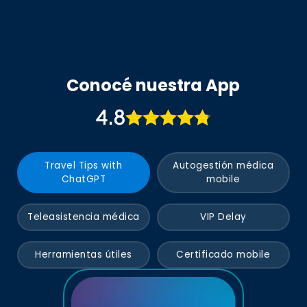
ingresar a Galápagos). Otros como Nueva Zelanda,
Australia o Chile lo exigen para ciertos tipos de visa
de estudios o working Holiday.
Conocé nuestra App
4.8
Travel Tips with
Autogestión médica
ChatGPT
mobile
Teleasistencia médica
VIP Delay
Herramientas útiles
Certificado mobile