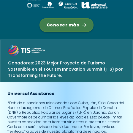
Conocer más
Ganadores: 2023 Mejor Proyecto de Turismo
Sostenible en el Tourism Innovation Summit (TIS) por
Transforming the Future.
Universal Assistance
*Debido a sanciones relacionadas con Cuba, Irán, Siria, Corea del
Norte o las regiones de Crimea, República Popular de Donetsk
(DNR) o República Popular de Lugansk (LNR) en Ucrania, Zurich
Covermore debe cumplir las leyes aplicables. Esto puede limitar
nuestra capacidad para tramitar siniestros o prestar asistencia.
Cada caso será revisado individualmente. Por favor, envíe su
“reintegro” a través de nuestra plataforma de reintegros.