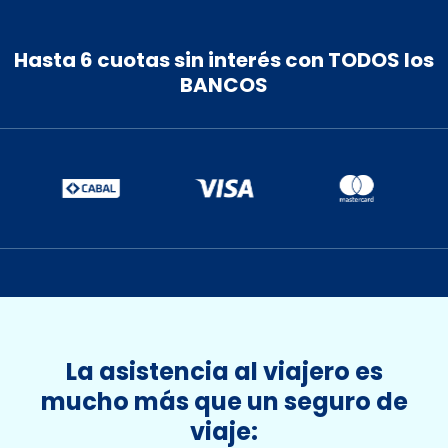
10
11
12
13
14
15
16
17
18
19
20
21
22
23
Hasta 6 cuotas sin interés con TODOS los
BANCOS
24
25
26
27
28
29
30
31
1
2
3
4
5
6
La asistencia al viajero es
mucho más que un seguro de
viaje: