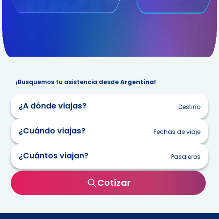
¡Busquemos tu asistencia desde
Argentina!
¿A dónde viajas?
Destino
¿Cuándo viajas?
Fechas de viaje
¿Cuántos viajan?
Pasajeros
lun
mar
mie
jue
vie
sab
dom
Cotizar
27
28
29
30
31
1
2
3
4
5
6
7
8
9