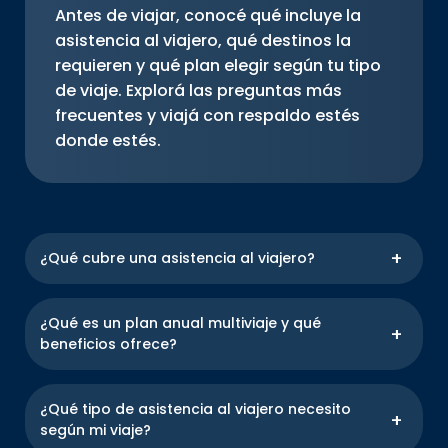
Antes de viajar, conocé qué incluye la
asistencia al viajero, qué destinos la
requieren y qué plan elegir según tu tipo
de viaje. Explorá las preguntas más
frecuentes y viajá con respaldo estés
donde estés.
¿Qué cubre una asistencia al viajero?
Incluye atención médica ante emergencias,
medicamentos, internaciones, asistencia
¿Qué es un plan anual multiviaje y qué
odontológica, traslado sanitario, repatriación y más.
beneficios ofrece?
También puede ofrecer cobertura ante pérdida de
equipaje y demora de vuelos en el exterior.
Si viajas con nosotros, tendrás acceso inmediato a
una red de asistencia que te respaldará en todo
¿Qué tipo de asistencia al viajero necesito
momento. En caso de necesitar asistencia puedes
según mi viaje?
comunicarte con nuestra Central de Operaciones a