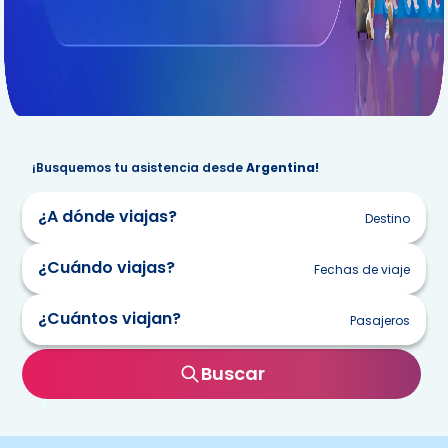
¡Busquemos tu asistencia desde
Argentina!
¿A dónde viajas?
Destino
¿Cuándo viajas?
Fechas de viaje
¿Cuántos viajan?
Pasajeros
lun
mar
mie
jue
vie
sab
dom
Buscar
27
28
29
30
31
1
2
3
4
5
6
7
8
9